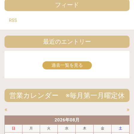
フィード
RSS
最近のエントリー
過去一覧を見る
営業カレンダー ※毎月第一月曜定休
«
»
2026年08月
日
月
火
水
木
金
土